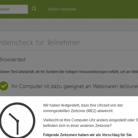
Online-Seminare
ystemcheck für Teilnehmer
Browsertest
Dieser Test überprüft, ob Ihr System die nötigen Voraussetzungen erfüllt, um an W
Ihr Computer ist dazu geeignet an Webinaren teilzun
Wir haben festgestellt, dass Ihre Uhrzeit von der
voreingestellten Zeitzone (MEZ) abweicht.
Vielleicht ist Ihre Computer-Uhr anders eingestellt oder 
befinden sich in einer anderen Zeitzone?
Folgende Zeitzonen haben wir als Vorschlag für Sie
AGB
Impressum
Datenschutz